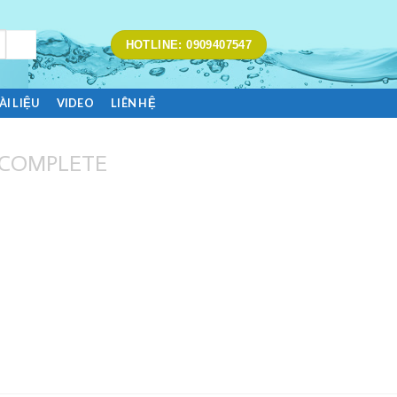
HOTLINE: 0909407547
ÀI LIỆU
VIDEO
LIÊN HỆ
 COMPLETE