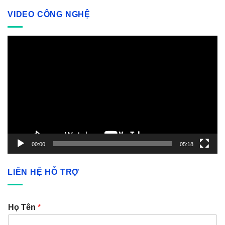
VIDEO CÔNG NGHỆ
Video
Player
00:00
05:18
LIÊN HỆ HỖ TRỢ
Họ Tên
*