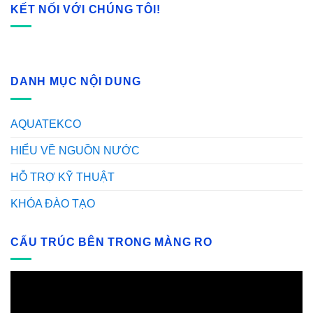
KẾT NỐI VỚI CHÚNG TÔI!
DANH MỤC NỘI DUNG
AQUATEKCO
HIỂU VỀ NGUỒN NƯỚC
HỖ TRỢ KỸ THUẬT
KHÓA ĐÀO TẠO
CẤU TRÚC BÊN TRONG MÀNG RO
Video
Player