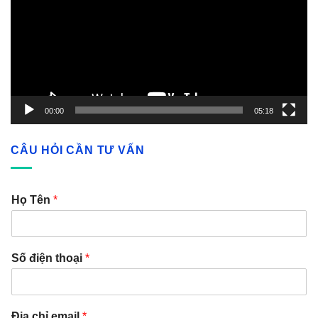
00:00
05:18
CÂU HỎI CẦN TƯ VẤN
Họ Tên
*
Số điện thoại
*
Địa chỉ email
*