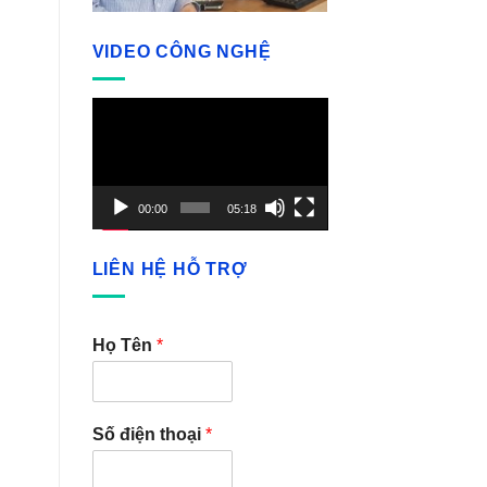
VIDEO CÔNG NGHỆ
Video
Player
00:00
05:18
LIÊN HỆ HỖ TRỢ
Họ Tên
*
Số điện thoại
*