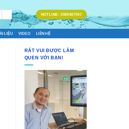
HOTLINE: 0909407547
ÀI LIỆU
VIDEO
LIÊN HỆ
RẤT VUI ĐƯỢC LÀM
QUEN VỚI BẠN!