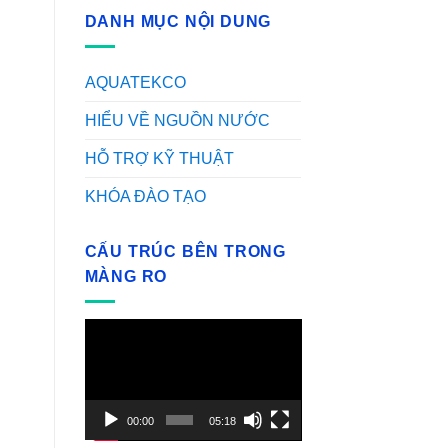
DANH MỤC NỘI DUNG
AQUATEKCO
HIỂU VỀ NGUỒN NƯỚC
HỖ TRỢ KỸ THUẬT
KHÓA ĐÀO TẠO
CẤU TRÚC BÊN TRONG
MÀNG RO
Video
Player
00:00
05:18