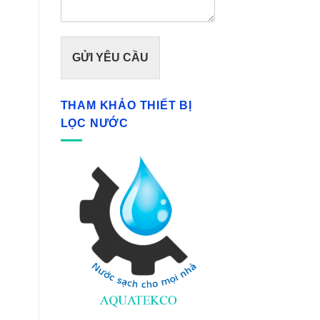
GỬI YÊU CẦU
THAM KHẢO THIẾT BỊ
LỌC NƯỚC