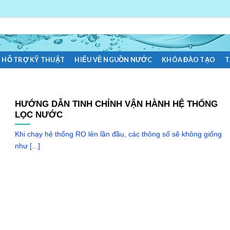
HỖ TRỢ KỸ THUẬT
HIỂU VỀ NGUỒN NƯỚC
KHÓA ĐÀO TẠO
T
HƯỚNG DẪN TINH CHỈNH VẬN HÀNH HỆ THỐNG
LỌC NƯỚC
Khi chạy hệ thống RO lên lần đầu, các thông số sẽ không giống
như [...]