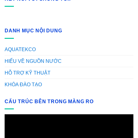
DANH MỤC NỘI DUNG
AQUATEKCO
HIỂU VỀ NGUỒN NƯỚC
HỖ TRỢ KỸ THUẬT
KHÓA ĐÀO TẠO
CẤU TRÚC BÊN TRONG MÀNG RO
Video
Player