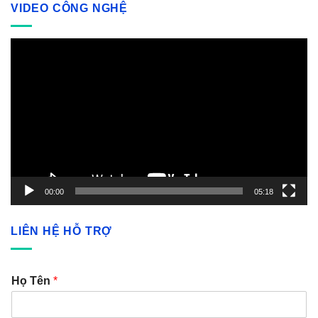
VIDEO CÔNG NGHỆ
Video
Player
00:00
05:18
LIÊN HỆ HỖ TRỢ
Họ Tên
*