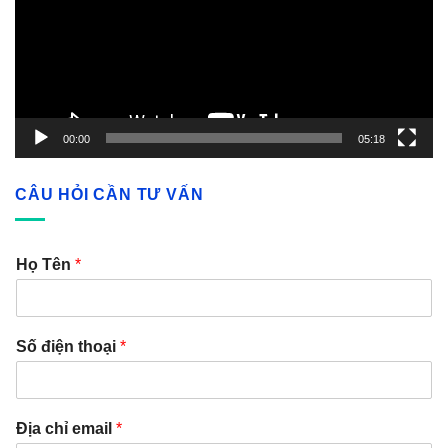
00:00
05:18
CÂU HỎI CẦN TƯ VẤN
Họ Tên
*
Số điện thoại
*
Địa chỉ email
*