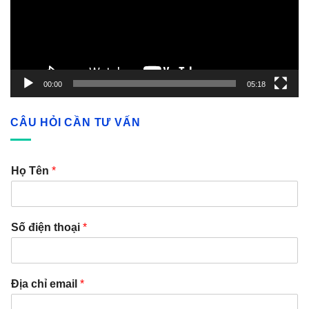
00:00
05:18
CÂU HỎI CẦN TƯ VẤN
Họ Tên
*
Số điện thoại
*
Địa chỉ email
*