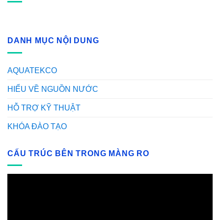
DANH MỤC NỘI DUNG
AQUATEKCO
HIỂU VỀ NGUỒN NƯỚC
HỖ TRỢ KỸ THUẬT
KHÓA ĐÀO TẠO
CẤU TRÚC BÊN TRONG MÀNG RO
Video
Player