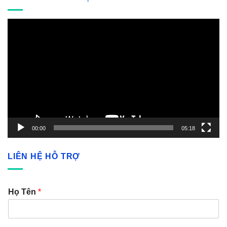
Video
Player
00:00
05:18
LIÊN HỆ HỖ TRỢ
Họ Tên
*