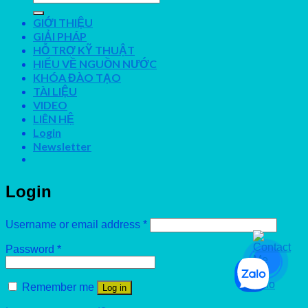
for:
GIỚI THIỆU
GIẢI PHÁP
HỖ TRỢ KỸ THUẬT
HIỂU VỀ NGUỒN NƯỚC
KHÓA ĐÀO TẠO
TÀI LIỆU
VIDEO
LIÊN HỆ
Login
Newsletter
Login
Username or email address
*
Password
*
Remember me
Log in