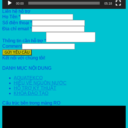
00:00
05:18
Liên hệ hỗ trợ
Họ Tên
*
Số điện thoại
*
Địa chỉ email
*
Thông tin cần hỗ trợ
*
Comment
GỬI YÊU CẦU
Kết nối với chúng tôi!
DANH MỤC NỘI DUNG
AQUATEKCO
HIỂU VỀ NGUỒN NƯỚC
HỖ TRỢ KỸ THUẬT
KHÓA ĐÀO TẠO
Cấu trúc bên trong màng RO
Video
Player