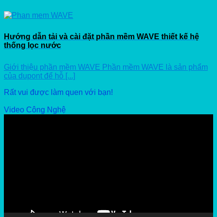
Hướng dẫn tải và cài đặt phần mềm WAVE thiết kế hệ
thống lọc nước
Giới thiệu phần mềm WAVE Phần mềm WAVE là sản phẩm
của dupont để hỗ [...]
Rất vui được làm quen với bạn!
Video Công Nghệ
Video
Player