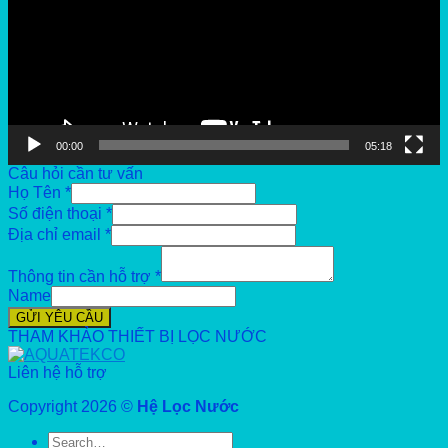
00:00
05:18
Câu hỏi cần tư vấn
Họ Tên
*
Số điện thoại
*
Địa chỉ email
*
Thông tin cần hỗ trợ
*
Name
GỬI YÊU CẦU
THAM KHẢO THIẾT BỊ LỌC NƯỚC
Liên hệ hỗ trợ
Copyright 2026 ©
Hệ Lọc Nước
Search