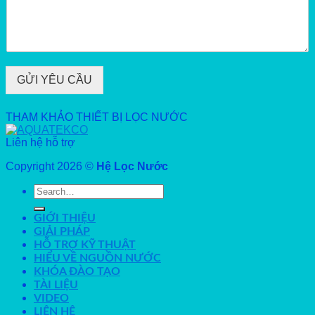
GỬI YÊU CẦU
THAM KHẢO THIẾT BỊ LỌC NƯỚC
Liên hệ hỗ trợ
Copyright 2026 ©
Hệ Lọc Nước
Search
for:
GIỚI THIỆU
GIẢI PHÁP
HỖ TRỢ KỸ THUẬT
HIỂU VỀ NGUỒN NƯỚC
KHÓA ĐÀO TẠO
TÀI LIỆU
VIDEO
LIÊN HỆ