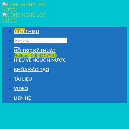
Skip
to
content
Menu
GIỚI THIỆU
Search
GIẢI PHÁP
for:
HỖ TRỢ KỸ THUẬT
Hotline: 0909407547
HIỂU VỀ NGUỒN NƯỚC
KHÓA ĐÀO TẠO
TÀI LIỆU
VIDEO
LIÊN HỆ