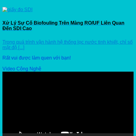
Xử Lý Sự Cố Biofouling Trên Màng RO/UF Liên Quan
Đến SDI Cao
Trong quá trình vận hành hệ thống lọc nước tinh khiết, chỉ số
mật độ [...]
Rất vui được làm quen với bạn!
Video Công Nghệ
Video
Player