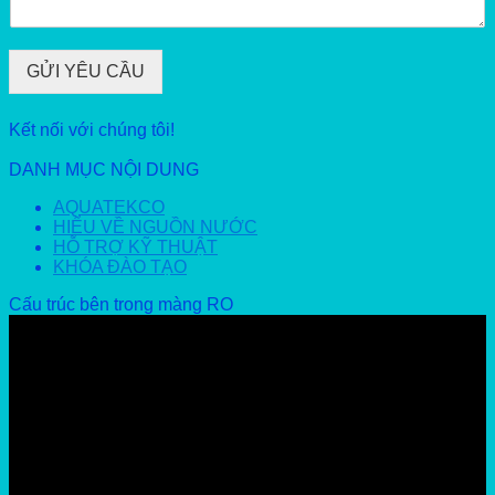
GỬI YÊU CẦU
Kết nối với chúng tôi!
DANH MỤC NỘI DUNG
AQUATEKCO
HIỂU VỀ NGUỒN NƯỚC
HỖ TRỢ KỸ THUẬT
KHÓA ĐÀO TẠO
Cấu trúc bên trong màng RO
Video
Player