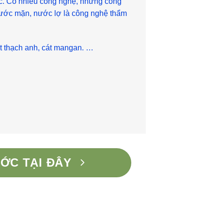
c. Có nhiều công nghệ, nhưng công
 nước mặn, nước lợ là công nghệ thẩm
át thạch anh, cát mangan. …
ỚC TẠI ĐÂY