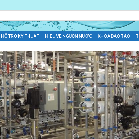
HỖ TRỢ KỸ THUẬT
HIỂU VỀ NGUỒN NƯỚC
KHÓA ĐÀO TẠO
T