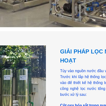
GIẢI PHÁP LỌC
HOẠT
Tùy vào nguồn nước đầu và
Trước khi lắp hệ thống l
vào để thiết kế hệ thống 
công nghệ lọc nước tổng
bước xử lý sau:
Cột oxy hóa sắt trong n