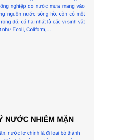
t nông nghiệp do nước mưa mang vào
ong nguồn nước sông hồ, còn có một
Trong đó, có hại nhất là các vi sinh vật
 như Ecoli, Coliform,…
LÝ NƯỚC NHIỄM MẶN
n, nước lợ chính là đi loại bỏ thành