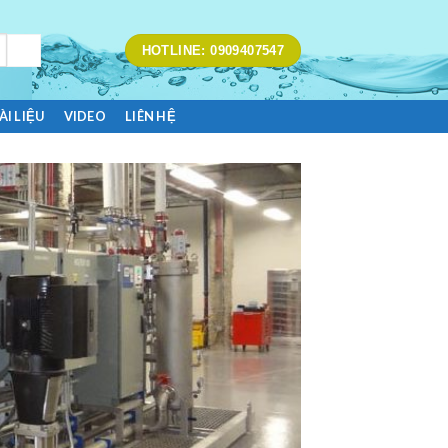
HOTLINE: 0909407547
ÀI LIỆU
VIDEO
LIÊN HỆ