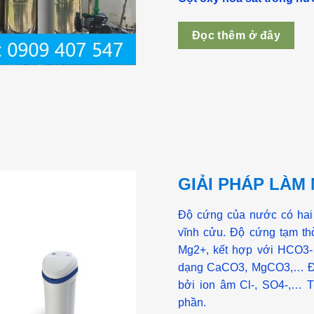
Đọc thêm ở đây
GIẢI PHÁP LÀ
Độ cứng của nước có hai 
vĩnh cửu. Độ cứng tạm th
Mg2+, kết hợp với HCO3- (
dạng CaCO3, MgCO3,… Độ
bởi ion âm Cl-, SO4-,… Tổ
phần.