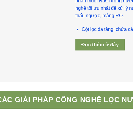
phần muối NaCl trong nướ
nghệ tối ưu nhất để xử lý
thấu ngược, màng RO.
Cột lọc đa tầng: chứa c
Đọc thêm ở đây
ÁC GIẢI PHÁP CÔNG NGHỆ LỌC NƯ