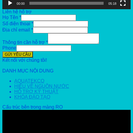
00:00
05:18
Liên hệ hỗ trợ
Họ Tên
*
Số điện thoại
*
Địa chỉ email
*
Thông tin cần hỗ trợ
*
Phone
GỬI YÊU CẦU
Kết nối với chúng tôi!
DANH MỤC NỘI DUNG
AQUATEKCO
HIỂU VỀ NGUỒN NƯỚC
HỖ TRỢ KỸ THUẬT
KHÓA ĐÀO TẠO
Cấu trúc bên trong màng RO
Video
Player