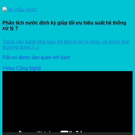
Phân tích nước định kỳ giúp tối ưu hiệu suất hệ thống
xử lý ?
Trong vận hành nhà máy, hệ thống xử lý nước và nước thải
thường được [...]
Rất vui được làm quen với bạn!
Video Công Nghệ
Video
Player