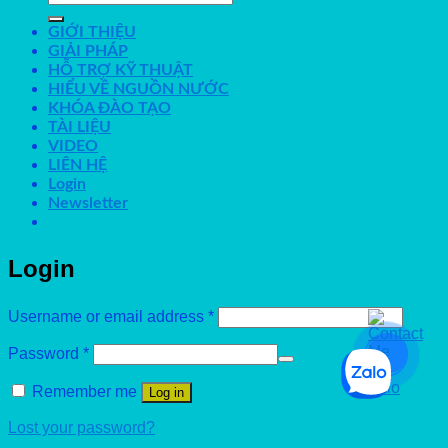
for:
GIỚI THIỆU
GIẢI PHÁP
HỖ TRỢ KỸ THUẬT
HIỂU VỀ NGUỒN NƯỚC
KHÓA ĐÀO TẠO
TÀI LIỆU
VIDEO
LIÊN HỆ
Login
Newsletter
Login
Username or email address
*
Password
*
Remember me
Log in
Lost your password?