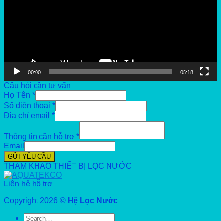
00:00
05:18
Câu hỏi cần tư vấn
Họ Tên
*
Số điện thoại
*
Địa chỉ email
*
Thông tin cần hỗ trợ
*
Email
GỬI YÊU CẦU
THAM KHẢO THIẾT BỊ LỌC NƯỚC
Liên hệ hỗ trợ
Copyright 2026 ©
Hệ Lọc Nước
Search