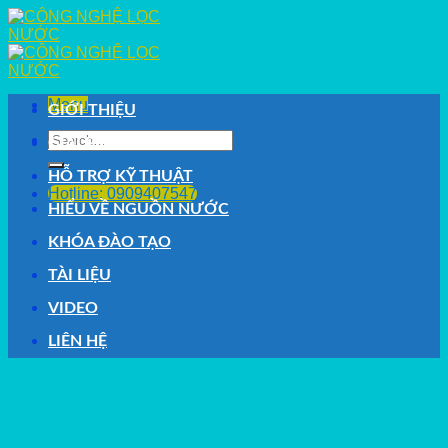
Skip
to
content
Menu
GIỚI THIỆU
Search
GIẢI PHÁP
for:
HỖ TRỢ KỸ THUẬT
Hotline: 0909407547
HIỂU VỀ NGUỒN NƯỚC
KHÓA ĐÀO TẠO
TÀI LIỆU
VIDEO
LIÊN HỆ