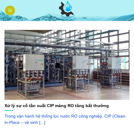
Skip
to
content
Xử lý sự cố tần suất CIP màng RO tăng bất thường
Trong vận hành hệ thống lọc nước RO công nghiệp, CIP (Clean-
in-Place – vệ sinh [...]