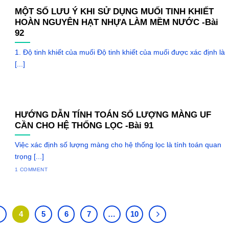
MỘT SỐ LƯU Ý KHI SỬ DỤNG MUỐI TINH KHIẾT
HOÀN NGUYÊN HẠT NHỰA LÀM MỀM NƯỚC -Bài
92
1. Độ tinh khiết của muối Độ tinh khiết của muối được xác định là
[...]
HƯỚNG DẪN TÍNH TOÁN SỐ LƯỢNG MÀNG UF
CẦN CHO HỆ THỐNG LỌC -Bài 91
Việc xác định số lượng màng cho hệ thống lọc là tính toán quan
trọng [...]
1 COMMENT
3
4
5
6
7
…
10