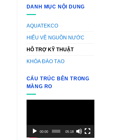
DANH MỤC NỘI DUNG
AQUATEKCO
HIỂU VỀ NGUỒN NƯỚC
HỖ TRỢ KỸ THUẬT
KHÓA ĐÀO TẠO
CẤU TRÚC BÊN TRONG
MÀNG RO
Video
Player
00:00
05:18