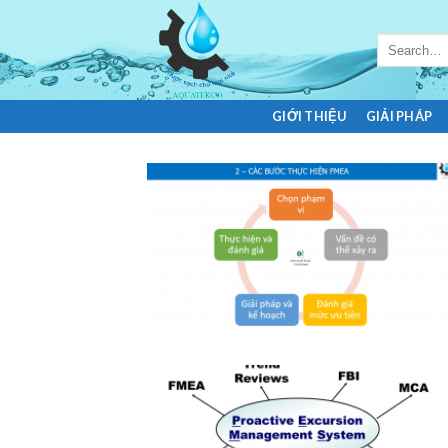
Skip
to
Search
content
for:
GIỚI THIỆU
GIẢI PHÁP