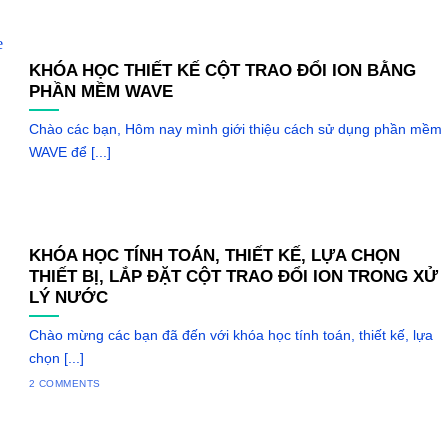
KHÓA HỌC THIẾT KẾ CỘT TRAO ĐỔI ION BẰNG
PHẦN MỀM WAVE
Chào các bạn, Hôm nay mình giới thiệu cách sử dụng phần mềm
WAVE để [...]
KHÓA HỌC TÍNH TOÁN, THIẾT KẾ, LỰA CHỌN
THIẾT BỊ, LẮP ĐẶT CỘT TRAO ĐỔI ION TRONG XỬ
LÝ NƯỚC
Chào mừng các bạn đã đến với khóa học tính toán, thiết kế, lựa
chọn [...]
2 COMMENTS