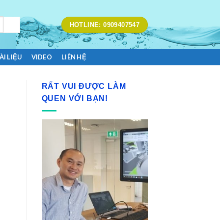
HOTLINE: 0909407547
ÀI LIỆU
VIDEO
LIÊN HỆ
RẤT VUI ĐƯỢC LÀM
QUEN VỚI BẠN!