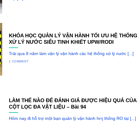
KHÓA HỌC QUẢN LÝ VẬN HÀNH TỐI ƯU HỆ THỐN
XỬ LÝ NƯỚC SIÊU TINH KHIẾT UPW/RODI
Trải qua 8 năm làm vận lý vận hành các hệ thống xử lý nước [...]
1 COMMENT
LÀM THẾ NÀO ĐỂ ĐÁNH GIÁ ĐƯỢC HIỆU QUẢ CỦA
CỘT LỌC ĐA VẬT LIỆU – Bài 94
Hôm nay đi hỗ trợ một bạn quản lý vận hành hrrj thống RO tại [...]