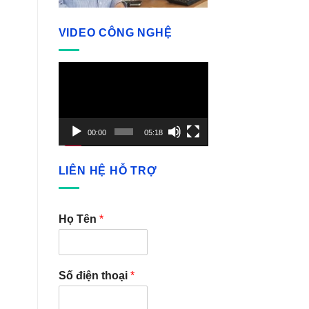
VIDEO CÔNG NGHỆ
Video
Player
00:00
05:18
LIÊN HỆ HỖ TRỢ
Họ Tên
*
Số điện thoại
*