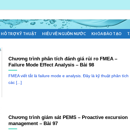
HỖ TRỢ KỸ THUẬT
HIỂU VỀ NGUỒN NƯỚC
KHÓA ĐÀO TẠO
T
Chương trình phân tích đánh giá rủi ro FMEA –
Failure Mode Effect Analysis – Bài 98
FMEA viết tắt là failure mode e analysis. Đây là kỹ thuật phân tích
các [...]
Chương trình giám sát PEMS – Proactive excursion
management – Bài 97