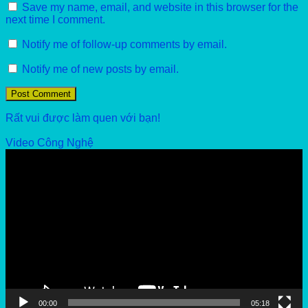
Save my name, email, and website in this browser for the
next time I comment.
Notify me of follow-up comments by email.
Notify me of new posts by email.
Rất vui được làm quen với bạn!
Video Công Nghệ
Video
Player
00:00
05:18