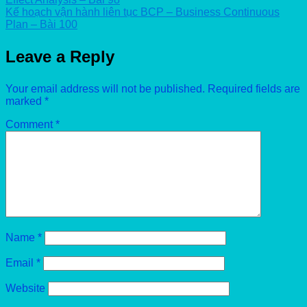
Kế hoạch vận hành liên tục BCP – Business Continuous
Plan – Bài 100
Leave a Reply
Your email address will not be published.
Required fields are
marked
*
Comment
*
Name
*
Email
*
Website