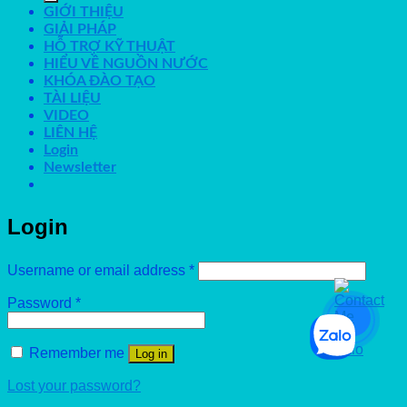
GIỚI THIỆU
GIẢI PHÁP
HỖ TRỢ KỸ THUẬT
HIỂU VỀ NGUỒN NƯỚC
KHÓA ĐÀO TẠO
TÀI LIỆU
VIDEO
LIÊN HỆ
Login
Newsletter
Login
Username or email address
*
Password
*
Remember me
Log in
Lost your password?