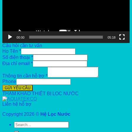
00:00
05:18
Câu hỏi cần tư vấn
Họ Tên
*
Số điện thoại
*
Địa chỉ email
*
Thông tin cần hỗ trợ
*
Phone
GỬI YÊU CẦU
THAM KHẢO THIẾT BỊ LỌC NƯỚC
Liên hệ hỗ trợ
Copyright 2026 ©
Hệ Lọc Nước
Search
for: