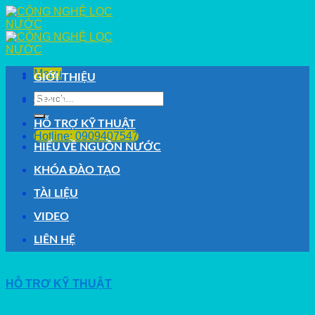
Skip
to
content
Menu
GIỚI THIỆU
Search
GIẢI PHÁP
for:
HỖ TRỢ KỸ THUẬT
Hotline: 0909407547
HIỂU VỀ NGUỒN NƯỚC
KHÓA ĐÀO TẠO
TÀI LIỆU
VIDEO
LIÊN HỆ
HỖ TRỢ KỸ THUẬT