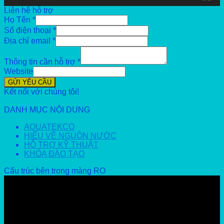
Liên hệ hỗ trợ
Họ Tên
*
Số điện thoại
*
Địa chỉ email
*
Thông tin cần hỗ trợ
*
Website
GỬI YÊU CẦU
Kết nối với chúng tôi!
DANH MỤC NỘI DUNG
AQUATEKCO
HIỂU VỀ NGUỒN NƯỚC
HỖ TRỢ KỸ THUẬT
KHÓA ĐÀO TẠO
Cấu trúc bên trong màng RO
Video
Player