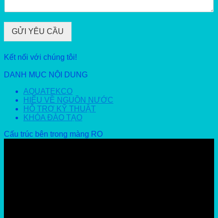
GỬI YÊU CẦU
Kết nối với chúng tôi!
DANH MỤC NỘI DUNG
AQUATEKCO
HIỂU VỀ NGUỒN NƯỚC
HỖ TRỢ KỸ THUẬT
KHÓA ĐÀO TẠO
Cấu trúc bên trong màng RO
Video
Player