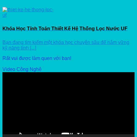
Khóa Học Tính Toán Thiết Kế Hệ Thống Lọc Nước UF
Bạn đang tìm kiếm một khóa học chuyên sâu để nắm vững
kỹ năng tính [...]
Rất vui được làm quen với bạn!
Video Công Nghệ
Video
Player