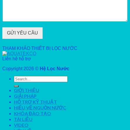
GỬI YÊU CẦU
THAM KHẢO THIẾT BỊ LỌC NƯỚC
Liên hệ hỗ trợ
Copyright 2026 ©
Hệ Lọc Nước
Search
for:
GIỚI THIỆU
GIẢI PHÁP
HỖ TRỢ KỸ THUẬT
HIỂU VỀ NGUỒN NƯỚC
KHÓA ĐÀO TẠO
TÀI LIỆU
VIDEO