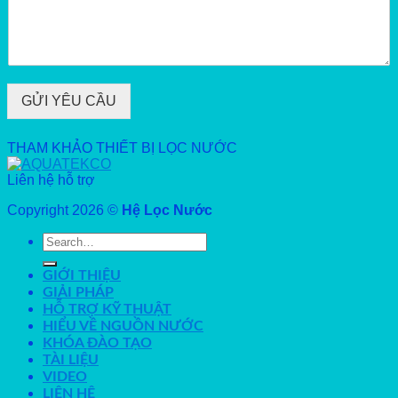
GỬI YÊU CẦU
THAM KHẢO THIẾT BỊ LỌC NƯỚC
Liên hệ hỗ trợ
Copyright 2026 ©
Hệ Lọc Nước
Search
for:
GIỚI THIỆU
GIẢI PHÁP
HỖ TRỢ KỸ THUẬT
HIỂU VỀ NGUỒN NƯỚC
KHÓA ĐÀO TẠO
TÀI LIỆU
VIDEO
LIÊN HỆ