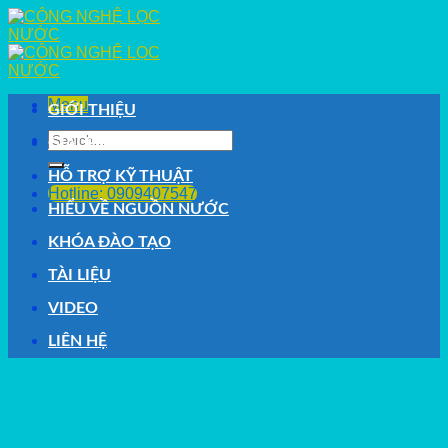
Skip
to
content
Menu
GIỚI THIỆU
Search
GIẢI PHÁP
for:
HỖ TRỢ KỸ THUẬT
Hotline: 0909407547
HIỂU VỀ NGUỒN NƯỚC
KHÓA ĐÀO TẠO
TÀI LIỆU
VIDEO
LIÊN HỆ