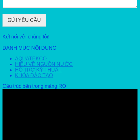
GỬI YÊU CẦU
Kết nối với chúng tôi!
DANH MỤC NỘI DUNG
AQUATEKCO
HIỂU VỀ NGUỒN NƯỚC
HỖ TRỢ KỸ THUẬT
KHÓA ĐÀO TẠO
Cấu trúc bên trong màng RO
Video
Player