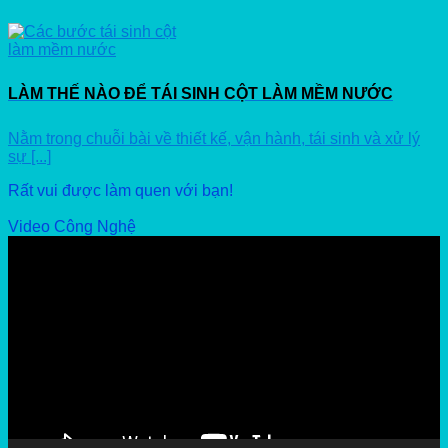
LÀM THẾ NÀO ĐỂ TÁI SINH CỘT LÀM MỀM NƯỚC
Nằm trong chuỗi bài về thiết kế, vận hành, tái sinh và xử lý
sự [...]
Rất vui được làm quen với bạn!
Video Công Nghệ
Video
Player