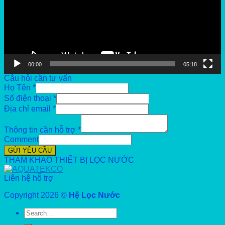
00:00
05:18
Câu hỏi cần tư vấn
Họ Tên
*
Số điện thoại
*
Địa chỉ email
*
Thông tin cần hỗ trợ
*
Comment
GỬI YÊU CẦU
THAM KHẢO THIẾT BỊ LỌC NƯỚC
Liên hệ hỗ trợ
Copyright 2026 ©
Hệ Lọc Nước
Search
for: