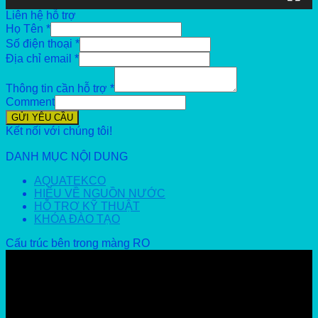
Liên hệ hỗ trợ
Họ Tên
*
Số điện thoại
*
Địa chỉ email
*
Thông tin cần hỗ trợ
*
Comment
GỬI YÊU CẦU
Kết nối với chúng tôi!
DANH MỤC NỘI DUNG
AQUATEKCO
HIỂU VỀ NGUỒN NƯỚC
HỖ TRỢ KỸ THUẬT
KHÓA ĐÀO TẠO
Cấu trúc bên trong màng RO
Video
Player