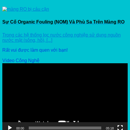
Sự Cố Organic Fouling (NOM) Và Phù Sa Trên Màng RO
Trong các hệ thống lọc nước công nghiệp sử dụng nguồn
nước mặt (sông, hồ), [...]
Rất vui được làm quen với bạn!
Video Công Nghệ
Video
Player
00:00
05:18