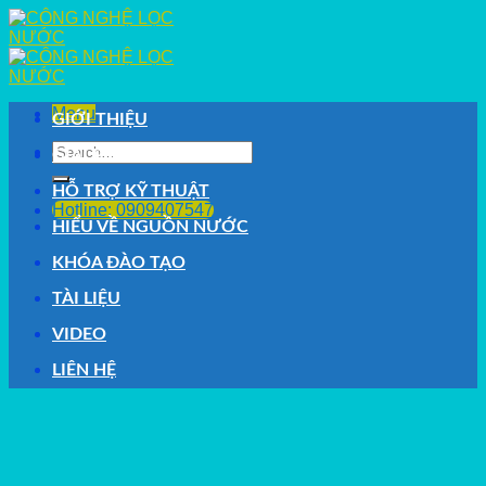
Skip
to
content
Menu
GIỚI THIỆU
Search
GIẢI PHÁP
for:
HỖ TRỢ KỸ THUẬT
Hotline: 0909407547
HIỂU VỀ NGUỒN NƯỚC
KHÓA ĐÀO TẠO
TÀI LIỆU
VIDEO
LIÊN HỆ