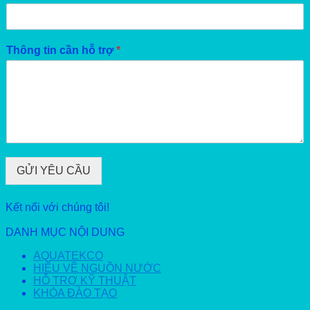
Thông tin cần hỗ trợ
*
GỬI YÊU CẦU
Kết nối với chúng tôi!
DANH MỤC NỘI DUNG
AQUATEKCO
HIỂU VỀ NGUỒN NƯỚC
HỖ TRỢ KỸ THUẬT
KHÓA ĐÀO TẠO