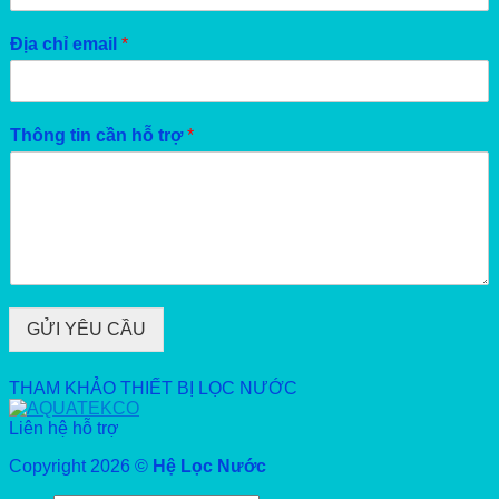
Địa chỉ email
*
Thông tin cần hỗ trợ
*
GỬI YÊU CẦU
THAM KHẢO THIẾT BỊ LỌC NƯỚC
Liên hệ hỗ trợ
Copyright 2026 ©
Hệ Lọc Nước