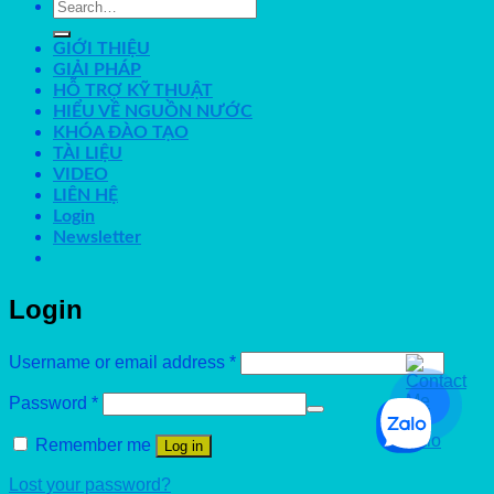
Search
for:
GIỚI THIỆU
GIẢI PHÁP
HỖ TRỢ KỸ THUẬT
HIỂU VỀ NGUỒN NƯỚC
KHÓA ĐÀO TẠO
TÀI LIỆU
VIDEO
LIÊN HỆ
Login
Newsletter
Login
Username or email address
*
Password
*
Remember me
Log in
Lost your password?