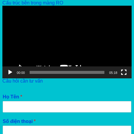
Cấu trúc bên trong màng RO
Video
Player
00:00
05:18
Câu hỏi cần tư vấn
Họ Tên
*
Số điện thoại
*