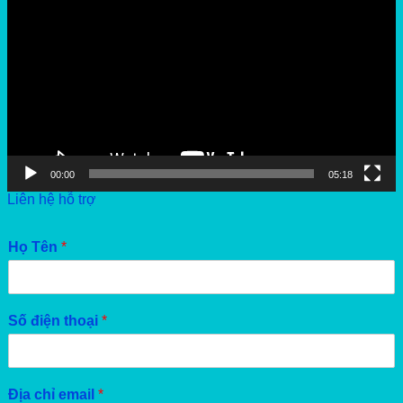
00:00
05:18
Liên hệ hỗ trợ
Họ Tên
*
Số điện thoại
*
Địa chỉ email
*