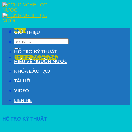
Skip
to
content
Menu
GIỚI THIỆU
Search
GIẢI PHÁP
for:
HỖ TRỢ KỸ THUẬT
Hotline: 0909407547
HIỂU VỀ NGUỒN NƯỚC
KHÓA ĐÀO TẠO
TÀI LIỆU
VIDEO
LIÊN HỆ
HỖ TRỢ KỸ THUẬT