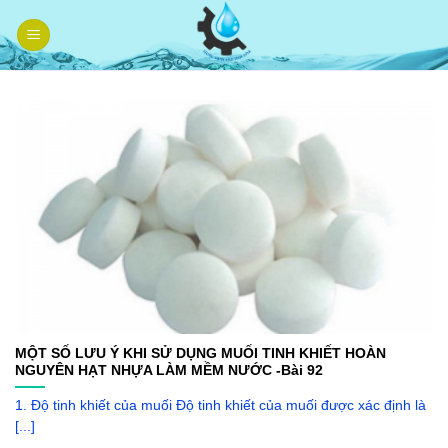
Skip
to
content
MỘT SỐ LƯU Ý KHI SỬ DỤNG MUỐI TINH KHIẾT HOÀN
NGUYÊN HẠT NHỰA LÀM MỀM NƯỚC -Bài 92
1. Độ tinh khiết của muối Độ tinh khiết của muối được xác định là
[...]