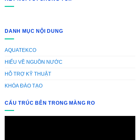
DANH MỤC NỘI DUNG
AQUATEKCO
HIỂU VỀ NGUỒN NƯỚC
HỖ TRỢ KỸ THUẬT
KHÓA ĐÀO TẠO
CẤU TRÚC BÊN TRONG MÀNG RO
Video
Player