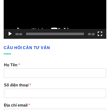
00:00
05:18
CÂU HỎI CẦN TƯ VẤN
Họ Tên
*
Số điện thoại
*
Địa chỉ email
*