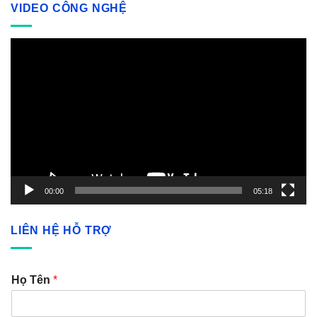
VIDEO CÔNG NGHỆ
Video
Player
00:00
05:18
LIÊN HỆ HỖ TRỢ
Họ Tên
*