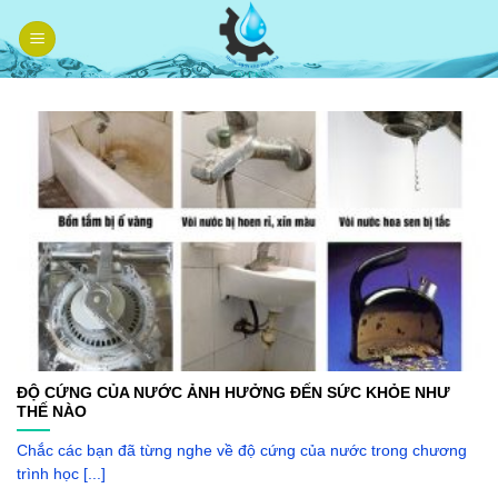
Skip
to
content
ĐỘ CỨNG CỦA NƯỚC ẢNH HƯỞNG ĐẾN SỨC KHỎE NHƯ
THẾ NÀO
Chắc các bạn đã từng nghe về độ cứng của nước trong chương
trình học [...]