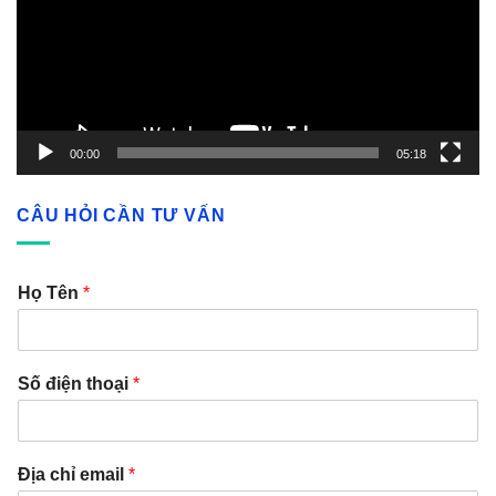
00:00
05:18
CÂU HỎI CẦN TƯ VẤN
Họ Tên
*
Số điện thoại
*
Địa chỉ email
*