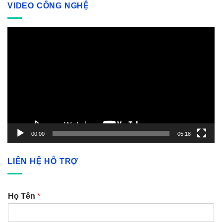
VIDEO CÔNG NGHỆ
Video
Player
00:00
05:18
LIÊN HỆ HỖ TRỢ
Họ Tên
*