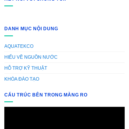
DANH MỤC NỘI DUNG
AQUATEKCO
HIỂU VỀ NGUỒN NƯỚC
HỖ TRỢ KỸ THUẬT
KHÓA ĐÀO TẠO
CẤU TRÚC BÊN TRONG MÀNG RO
Video
Player