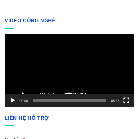
VIDEO CÔNG NGHỆ
Video
Player
00:00
05:18
LIÊN HỆ HỖ TRỢ