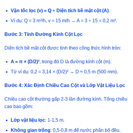
Vận tốc lọc (v) = Q ÷ Diện tích bề mặt cột (A)
.
Ví dụ: Q = 3 m³/h, v = 15 m/h → A = 3 ÷ 15 = 0,2 m².
Bước 3: Tính Đường Kính Cột Lọc
Diện tích bề mặt cột được tính theo công thức hình tròn:
A = π × (D/2)²
, trong đó D là đường kính cột (m).
Từ ví dụ: 0,2 = 3,14 × (D/2)² → D ≈ 0,5 m (500 mm).
Bước 4: Xác Định Chiều Cao Cột và Lớp Vật Liệu Lọc
Chiều cao cột thường gấp 2-3 lần đường kính. Tổng chiều
cao bao gồm:
Lớp vật liệu lọc
: 1-1,5 m.
Không gian trống
: 0,5-0,8 m để nước phân bố đều.