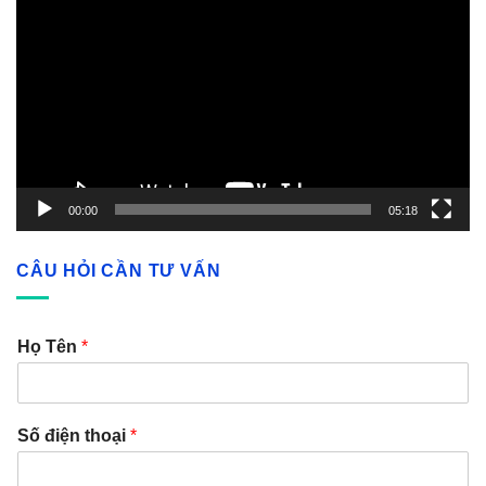
Player
00:00
05:18
CÂU HỎI CẦN TƯ VẤN
Họ Tên
*
Số điện thoại
*