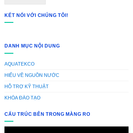
KẾT NỐI VỚI CHÚNG TÔI!
DANH MỤC NỘI DUNG
AQUATEKCO
HIỂU VỀ NGUỒN NƯỚC
HỖ TRỢ KỸ THUẬT
KHÓA ĐÀO TẠO
CẤU TRÚC BÊN TRONG MÀNG RO
Video