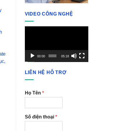
y
VIDEO CÔNG NGHỆ
Video
h
Player
ate
00:00
05:18
ục,
LIÊN HỆ HỖ TRỢ
Họ Tên
*
Số điện thoại
*