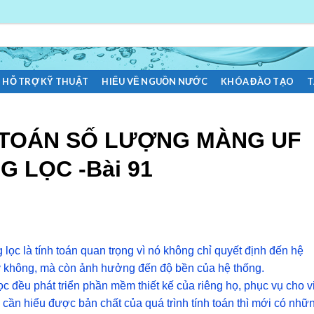
HỖ TRỢ KỸ THUẬT
HIỂU VỀ NGUỒN NƯỚC
KHÓA ĐÀO TẠO
T
 TOÁN SỐ LƯỢNG MÀNG UF
 LỌC -Bài 91
lọc là tính toán quan trọng vì nó không chỉ quyết định đến hệ
ay không, mà còn ảnh hưởng đến độ bền của hệ thống.
ọc đều phát triển phần mềm thiết kế của riêng họ, phục vụ cho v
kế cần hiểu được bản chất của quá trình tính toán thì mới có nhữ