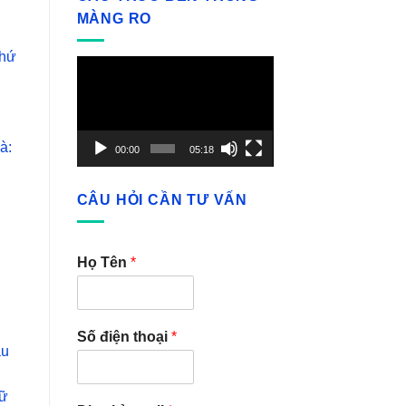
MÀNG RO
thứ
Video
Player
à:
00:00
05:18
n
CÂU HỎI CẦN TƯ VẤN
Họ Tên
*
Số điện thoại
*
ầu
rữ