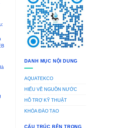
3
u:
à
EB
DANH MỤC NỘI DUNG
là
AQUATEKCO
HIỂU VỀ NGUỒN NƯỚC
g
HỖ TRỢ KỸ THUẬT
KHÓA ĐÀO TẠO
CẤU TRÚC BÊN TRONG