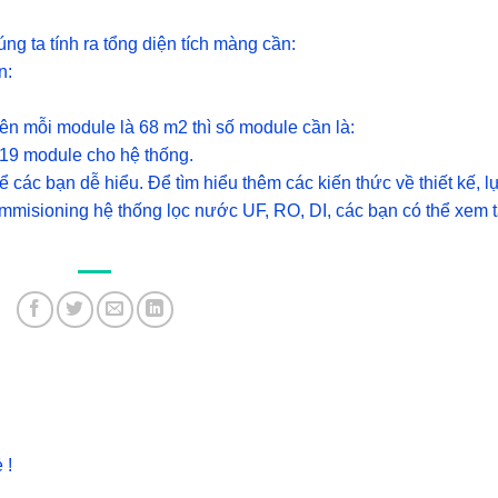
úng ta tính ra tổng diện tích màng cần:
n:
ên mỗi module là 68 m2 thì số module cần là:
 19 module cho hệ thống.
để các bạn dễ hiểu. Để tìm hiểu thêm các kiến thức về thiết kế, l
 commisioning hệ thống lọc nước UF, RO, DI, các bạn có thể xem t
 !