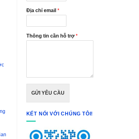
Địa chỉ email
*
Thông tin cần hỗ trợ
*
ớc
GỬI YÊU CẦU
ông
KẾT NỐI VỚI CHÚNG TÔI!
ian