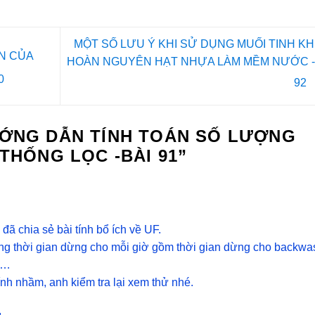
MỘT SỐ LƯU Ý KHI SỬ DỤNG MUỐI TINH KH
N CỦA
HOÀN NGUYÊN HẠT NHỰA LÀM MỀM NƯỚC -
0
92
ỚNG DẪN TÍNH TOÁN SỐ LƯỢNG
THỐNG LỌC -BÀI 91
”
đã chia sẻ bài tính bổ ích về UF.
ổng thời gian dừng cho mỗi giờ gồm thời gian dừng cho backwa
:…
h nhầm, anh kiểm tra lại xem thử nhé.