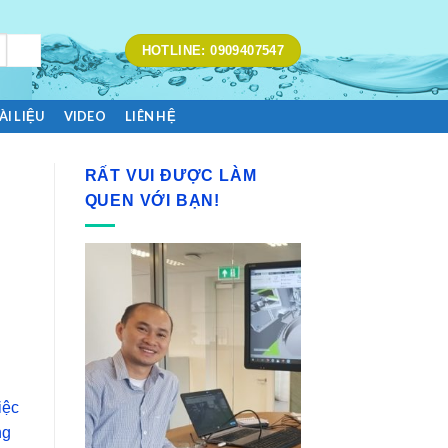
HOTLINE: 0909407547
ÀI LIỆU
VIDEO
LIÊN HỆ
RẤT VUI ĐƯỢC LÀM
QUEN VỚI BẠN!
iệc
ng