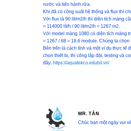
nước và tiến hành rửa.
Khi đã có công suất hệ thống và flux thì ch
Với flux là 90 lít/m2/h thì diện tích màng cầ
= 114000 lít/h / 90 lít/m2/h = 1267 m2.
Với model màng 1080 có diện tích màng tr
= 1267 / 68 = 18.6 module. Chúng ta chọn
Bên trên là cách tính và một ví dụ thực tế 
chọn thiết bị, thi công lắp đặt, testing và
đây:
https://aquatekco.edubit.vn/
MR. TÂN
Chúc bạn một ngày vui vẻ