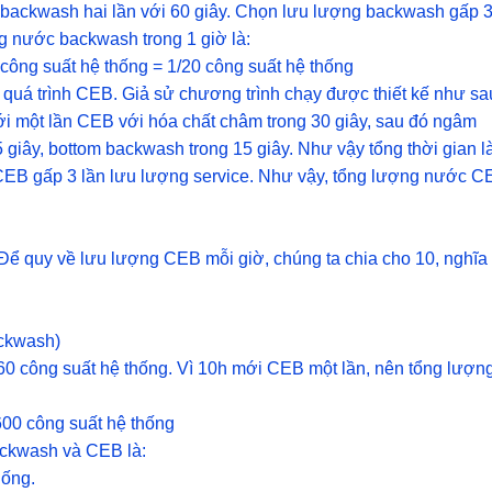
ì backwash hai lần với 60 giây. Chọn lưu lượng backwash gấp 
ng nước backwash trong 1 giờ là:
 công suất hệ thống = 1/20 công suất hệ thống
 quá trình CEB. Giả sử chương trình chạy được thiết kế như sa
tới một lần CEB với hóa chất châm trong 30 giây, sau đó ngâm
15 giây, bottom backwash trong 15 giây. Như vậy tổng thời gian l
EB gấp 3 lần lưu lượng service. Như vậy, tổng lượng nước C
Để quy về lưu lượng CEB mỗi giờ, chúng ta chia cho 10, nghĩa 
ackwash)
360 công suất hệ thống. Vì 10h mới CEB một lần, nên tổng lượn
600 công suất hệ thống
ackwash và CEB là:
hống.