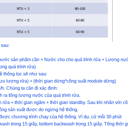
 sau:
 nước sản phẩm cần + Nước cho cho quá trình rửa + Lượng nư
ong quá trình rửa)
hệ thống lọc sẽ như sau:
lưu lượng rửa) + (thời gian dừng*công suất module dừng)
h. Chúng ta cần đi xác định:
nh ra tổng lượng nước của quá trình rửa.
 rửa + thời gian ngâm + thời gian standby. Sau khi nhân với c
không sản xuất được do ngừng hệ thống.
t được chương trình chạy của hệ thống. Ví dụ, cứ mỗi 30 phút
wash trong 15 giây, bottom backwash trong 15 giây. Tổng thời g