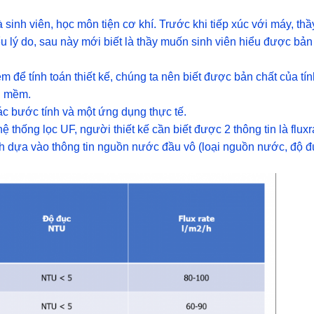
sinh viên, học môn tiện cơ khí. Trước khi tiếp xúc với máy, thầ
iểu lý do, sau này mới biết là thầy muốn sinh viên hiểu được bản
 để tính toán thiết kế, chúng ta nên biết được bản chất của tín
n mềm.
ác bước tính và một ứng dụng thực tế.
thống lọc UF, người thiết kế cần biết được 2 thông tin là fluxr
nh dựa vào thông tin nguồn nước đầu vô (loại nguồn nước, độ đ