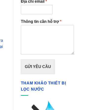
Địa chỉ email
*
Thông tin cần hỗ trợ
*
ựa
ại
GỬI YÊU CẦU
THAM KHẢO THIẾT BỊ
LỌC NƯỚC