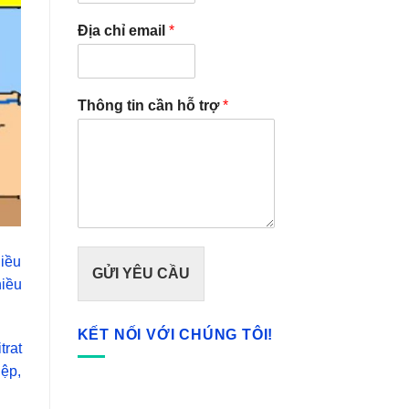
Địa chỉ email
*
Thông tin cần hỗ trợ
*
hiều
GỬI YÊU CẦU
hiều
KẾT NỐI VỚI CHÚNG TÔI!
trat
iệp,