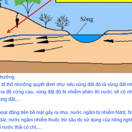
 nhưỡng
tố thổ nhưỡng quyết đinh như nếu vùng đất đó là vùng đất n
 ra độ cứng cao, vùng đất đó bị nhiễm phèn thì nước sẽ có n
rong đất,…
ạt động trên bề mặt gây ra như, nước ngầm bị nhiễm Nitrit, Ni
 dài, nước ngầm nhiễm thuốc trừ sâu do sử dụng của nông ngh
 nước thải có chì,…