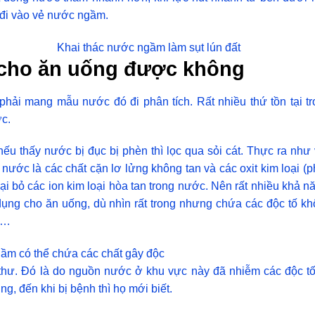
 đi vào vẻ nước ngầm.
Khai thác nước ngầm làm sụt lún đất
cho ăn uống được không
phải mang mẫu nước đó đi phân tích. Rất nhiều thứ tồn tại t
c.
nếu thấy nước bị đục bị phèn thì lọc qua sỏi cát. Thực ra như
ng nước là các chất cặn lơ lửng không tan và các oxit kim loại (
i bỏ các ion kim loại hòa tan trong nước. Nên rất nhiều khả n
g cho ăn uống, dù nhìn rất trong nhưng chứa các độc tố kh
,…
m có thể chứa các chất gây độc
thư. Đó là do nguồn nước ở khu vực này đã nhiễm các độc t
g, đến khi bị bệnh thì họ mới biết.