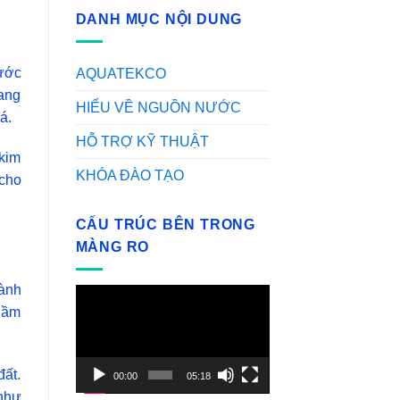
DANH MỤC NỘI DUNG
ước
AQUATEKCO
mang
HIỂU VỀ NGUỒN NƯỚC
á.
HỖ TRỢ KỸ THUẬT
 kim
KHÓA ĐÀO TẠO
 cho
CẤU TRÚC BÊN TRONG
MÀNG RO
hành
Video
ngầm
Player
đất.
00:00
05:18
 như