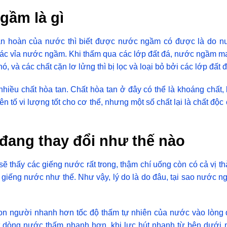
gầm là gì
n hoàn của nước thì biết được nước ngầm có được là do n
các vỉa nước ngầm. Khi thấm qua các lớp đất đá, nước ngầm 
ó, và các chất cặn lơ lửng thì bị lọc và loại bỏ bởi các lớp đất đ
hiều chất hòa tan. Chất hòa tan ở đây có thể là khoáng chất,
ên tố vi lượng tốt cho cơ thể, nhưng một số chất lại là chất độc
đang thay đổi như thế nào
sẽ thấy các giếng nước rất trong, thậm chí uống còn có cả vị t
giếng nước như thế. Như vậy, lý do là do đâu, tại sao nước 
con người nhanh hơn tốc độ thấm tự nhiên của nước vào lòng 
hút dòng nước thấm nhanh hơn, khi lực hút nhanh từ bên dưới