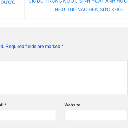
Clo DƯ TRONG NƯỚC SINH HOẠT ẢNH HƯ
P ĐƯỢC
NHƯ THẾ NÀO ĐẾN SỨC KHỎE
ed.
Required fields are marked
*
il
*
Website