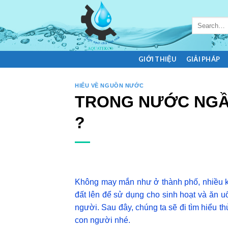
Skip
to
Search
content
for:
GIỚI THIỆU
GIẢI PHÁP
HIỂU VỀ NGUỒN NƯỚC
TRONG NƯỚC NGẦM
?
Không may mắn như ở thành phố, nhiều kh
đất lên để sử dụng cho sinh hoạt và ăn u
người. Sau đây, chúng ta sẽ đi tìm hiểu 
con người nhé.