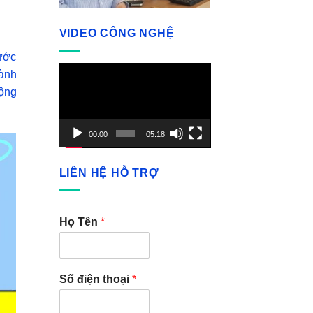
VIDEO CÔNG NGHỆ
ước
Video
hành
Player
động
00:00
05:18
LIÊN HỆ HỖ TRỢ
Họ Tên
*
Số điện thoại
*