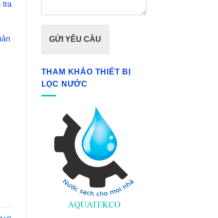
 tra
uản
GỬI YÊU CẦU
THAM KHẢO THIẾT BỊ
LỌC NƯỚC