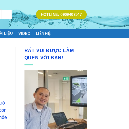
HOTLINE: 0909407547
ÀI LIỆU
VIDEO
LIÊN HỆ
RẤT VUI ĐƯỢC LÀM
Ì
QUEN VỚI BẠN!
dưới
 con
khỏe