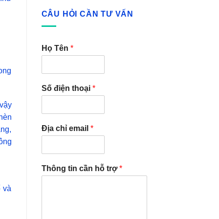
CÂU HỎI CẦN TƯ VẤN
Họ Tên
*
rong
Số điện thoại
*
 vậy
phèn
Địa chỉ email
*
ăng,
ông
Thông tin cần hỗ trợ
*
ố và